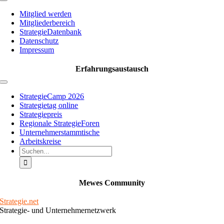
Toggle
Navigation
Mitglied werden
Mitgliederbereich
StrategieDatenbank
Datenschutz
Impressum
Erfahrungsaustausch
Toggle
Navigation
StrategieCamp 2026
Strategietag online
Strategiepreis
Regionale StrategieForen
Unternehmerstammtische
Arbeitskreise
Suche
nach:
Mewes Community
Strategie.net
Strategie- und Unternehmernetzwerk