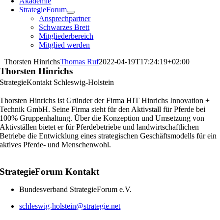
Akademie
StrategieForum
Ansprechpartner
Schwarzes Brett
Mitgliederbereich
Mitglied werden
Thorsten Hinrichs
Thomas Ruf
2022-04-19T17:24:19+02:00
Thorsten Hinrichs
StrategieKontakt Schleswig-Holstein
Thorsten Hinrichs ist Gründer der Firma HIT Hinrichs Innovation +
Technik GmbH. Seine Firma steht für den Aktivstall für Pferde bei
100% Gruppenhaltung. Über die Konzeption und Umsetzung von
Aktivställen bietet er für Pferdebetriebe und landwirtschaftlichen
Betriebe die Entwicklung eines strategischen Geschäftsmodells für ein
aktives Pferde- und Menschenwohl.
StrategieForum Kontakt
Bundesverband StrategieForum e.V.
schleswig-holstein@strategie.net