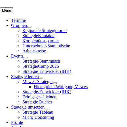
Zum
Inhalt
Menu
springen
Termine
Gruppen
Regionale Strategieforen
StrategieKontakte
Kooperationspartner
Unternehmer-Stammtische
Arbeitskreise
Events
Strategie-Stammtisch
StrategieCamp 2026
Strategie-Entwickler (IHK)
Strategie lernen
Mewes-Strategie
Hier spricht Wolfgang Mewes
Strategie-Entwickler (IHK)
Erfolgsgeschichten
Strategie Bücher
Strategie umsetzen
Strategie Tableau
Micro-Consulting
Profile